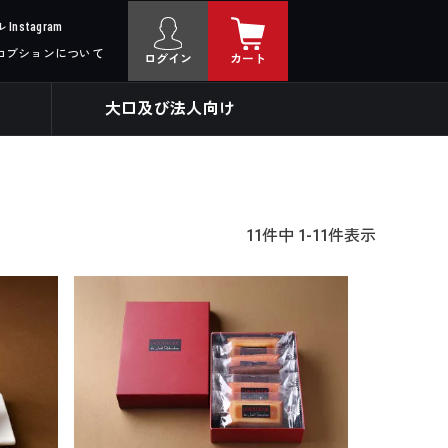
nstagram
ロブションについて
ログイン
カート
大口及び法人向け
11
件中
1
-
11
件表示