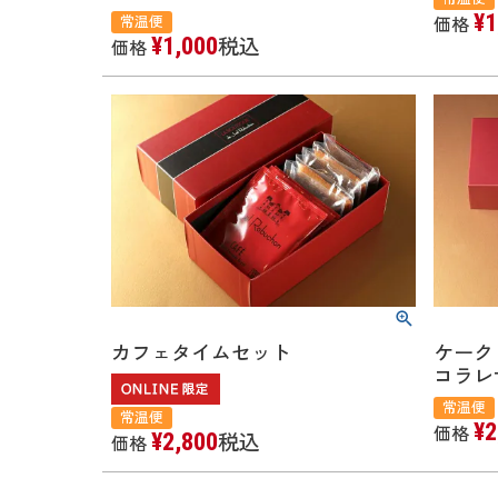
¥
1
常温便
価格
¥
1,000
税込
価格
カフェタイムセット
ケーク
コラ
常温便
常温便
¥
2
価格
¥
2,800
税込
価格