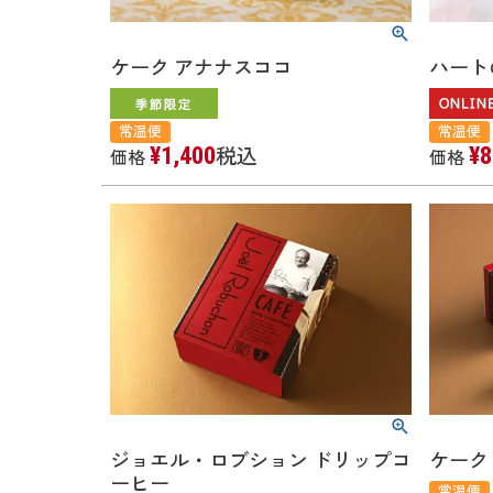
ケーク アナナスココ
ハート
常温便
常温便
¥
1,400
¥
8
税込
価格
価格
ジョエル・ロブション ドリップコ
ケー
ーヒー
常温便