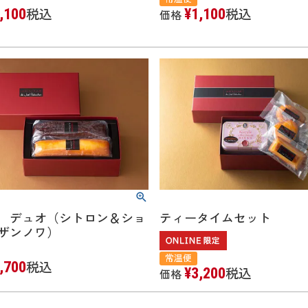
,100
¥
1,100
税込
税込
価格
 デュオ（シトロン＆ショ
ティータイムセット
レザンノワ）
常温便
,700
税込
¥
3,200
税込
価格