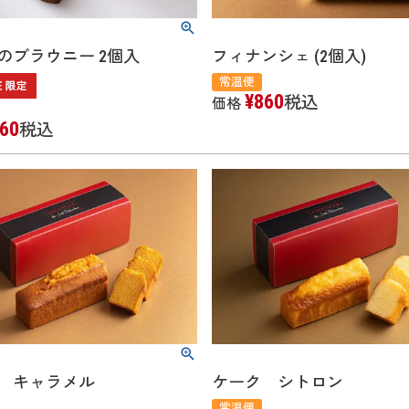
のブラウニー 2個入
フィナンシェ (2個入)
常温便
¥
860
税込
価格
60
税込
ク キャラメル
ケーク シトロン
常温便