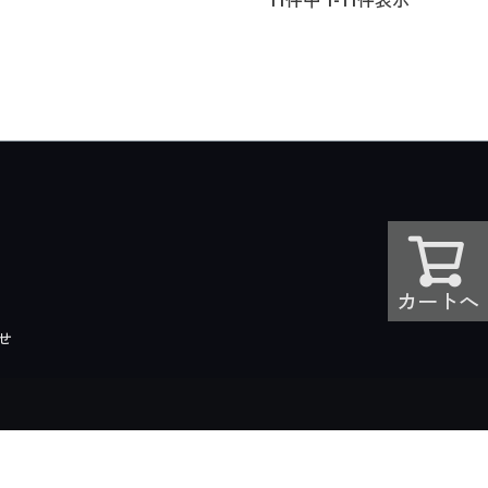
11
件中
1
-
11
件表示
カートへ
せ