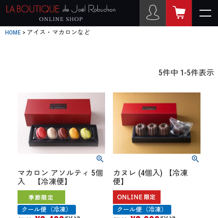
HOME
アイス・マカロンなど
5
件中
1
-
5
件表示
マカロン アソルティ 5個
カヌレ (4個入) 【冷凍
入 【冷凍便】
便】
クール便（冷凍）
クール便（冷凍）