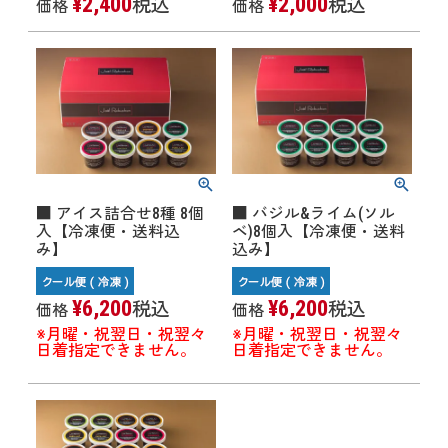
¥
2,400
¥
2,000
税込
税込
価格
価格
■ アイス詰合せ8種 8個
■ バジル&ライム(ソル
入【冷凍便・送料込
ベ)8個入【冷凍便・送料
み】
込み】
¥
6,200
¥
6,200
税込
税込
価格
価格
※月曜・祝翌日・祝翌々
※月曜・祝翌日・祝翌々
日着指定できません。
日着指定できません。