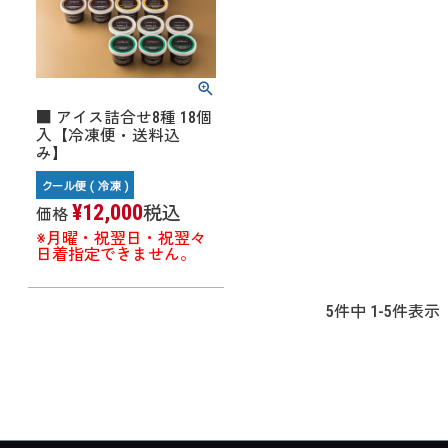
■ アイス詰合せ8種 18個
入【冷凍便・送料込
み】
¥
12,000
税込
価格
※月曜・祝翌日・祝翌々
日着指定できません。
5
件中
1
-
5
件表示