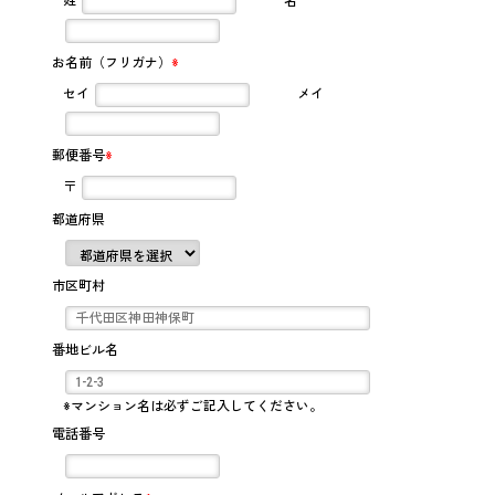
姓
名
お名前（フリガナ）
※
セイ
メイ
郵便番号
※
〒
都道府県
市区町村
番地ビル名
※マンション名は必ずご記入してください。
電話番号