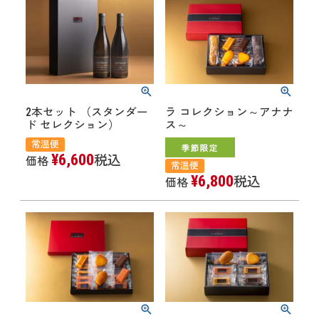
2本セット （スタンダー
ラ コレクション～アナナ
ド セレクション）
ス～
常温便
¥
6,600
税込
価格
常温便
¥
6,800
税込
価格