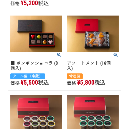
¥
5,200
税込
価格
■ ボンボンショコラ (8
アソートメント (16個
個入)
入)
クール便（冷蔵）
常温便
¥
5,500
¥
5,800
税込
税込
価格
価格