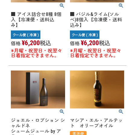
■ アイス詰合せ8種 8個
■ バジル&ライム(ソル
入【冷凍便・送料込
ベ)8個入【冷凍便・送料
み】
込み】
¥
6,200
¥
6,200
税込
税込
価格
価格
※月曜・祝翌日・祝翌々
※月曜・祝翌日・祝翌々
日着指定できません。
日着指定できません。
ジョエル・ロブション シ
マシア・エル・アルテッ
ャルドネ
ト オリーブオイル
シュームジュール by ア
常温便