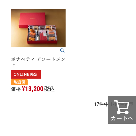
ボナペティ アソートメン
ト
常温便
¥
13,200
税込
価格
17
件中
1
-
17
件表示
カートへ