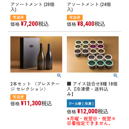
アソートメント (20個
アソートメント (24個
入)
入)
常温便
常温便
¥
7,200
¥
8,400
税込
税込
価格
価格
2本セット （プレステー
■ アイス詰合せ8種 18個
ジ セレクション）
入【冷凍便・送料込
み】
常温便
¥
11,300
税込
価格
¥
12,000
税込
価格
※月曜・祝翌日・祝翌々
日着指定できません。