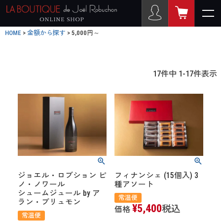
HOME
金額から探す
5,000円～
17
件中
1
-
17
件表示
ジョエル・ロブション ピ
フィナンシェ (15個入) 3
ノ・ノワール
種アソート
シュームジュール by ア
常温便
ラン・ブリュモン
¥
5,400
税込
価格
常温便