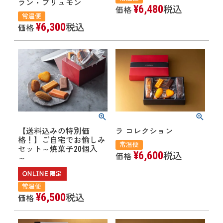
ラン・ブリュモン
¥
6,480
税込
価格
常温便
¥
6,300
税込
価格
【送料込みの特別価
ラ コレクション
格！】ご自宅でお愉しみ
常温便
セット～焼菓子20個入
¥
6,600
税込
価格
～
常温便
¥
6,500
税込
価格