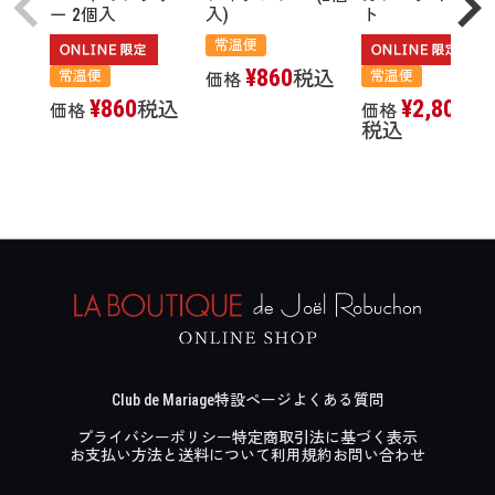
ー 2個入
入)
ト
常温便
¥
860
税込
常温便
常温便
価格
¥
860
¥
2,800
税込
価格
価格
税込
Club de Mariage
特設ページ
よくある質問
プライバシーポリシー
特定商取引法に基づく表示
お支払い方法と送料について
利用規約
お問い合わせ