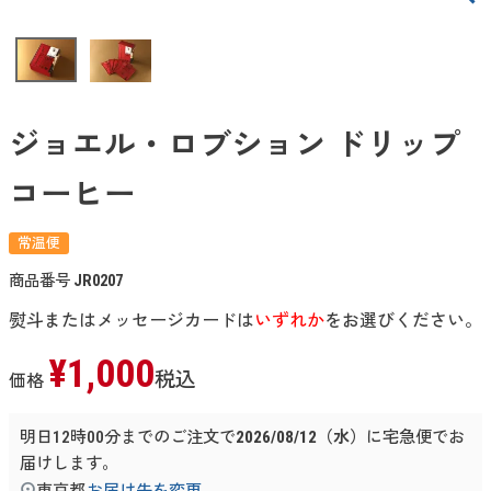
ジョエル・ロブション ドリップ
コーヒー
常温便
商品番号
JR0207
熨斗またはメッセージカードは
いずれか
をお選びください。
¥
1,000
税込
価格
明日
12時00分
までのご注文で
2026/08/12（水）
に
宅急便
でお
届けします。
東京都
お届け先を変更