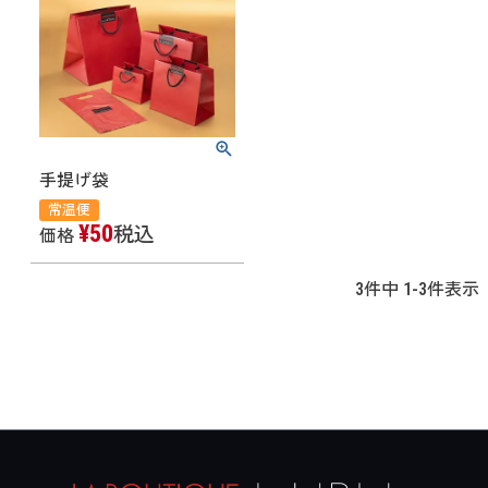
手提げ袋
常温便
¥
50
税込
価格
3
件中
1
-
3
件表示