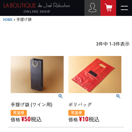
HOME
手提げ袋
3
件中
1
-
3
件表示
手提げ袋 (ワイン用)
ポリバッグ
常温便
常温便
¥
50
¥
10
税込
税込
価格
価格