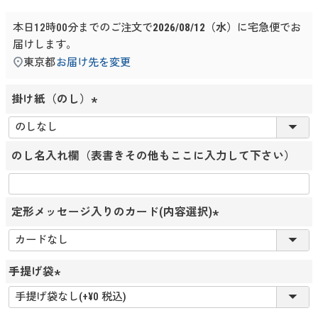
本日
12時00分
までのご注文で
2026/08/12（水）
に
宅急便
でお
届けします。
東京都
お届け先を変更
掛け紙（のし）
(
必
のし名入れ欄（表書きその他もここに入力して下さい）
須
)
定形メッセージ入りのカード(内容選択)
(
必
須
手提げ袋
)
(
必