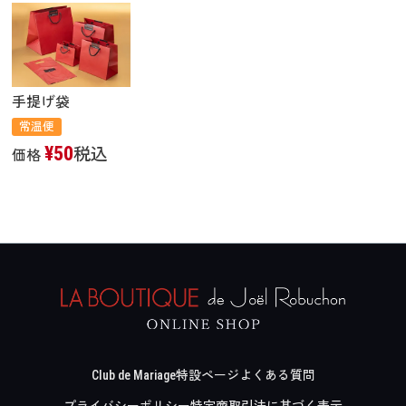
手提げ袋
常温便
¥
50
税込
価格
Club de Mariage
特設ページ
よくある質問