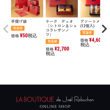
手提げ袋
ケーク デュオ
アソートメント
（シトロン＆ショ
(12個入)
常温便
コラレザンノ
常温便
¥
50
ワ）
税込
価格
¥
4,600
価格
常温便
税込
¥
2,700
価格
税込