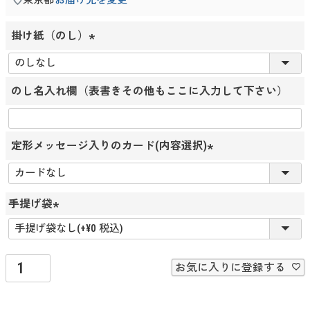
掛け紙（のし）
(
必
のし名入れ欄（表書きその他もここに入力して下さい）
須
)
定形メッセージ入りのカード(内容選択)
(
必
須
手提げ袋
)
(
必
須
お気に入りに登録する
)