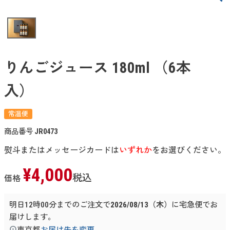
りんごジュース 180ml （6本
入）
常温便
商品番号
JR0473
熨斗またはメッセージカードは
いずれか
をお選びください。
¥
4,000
税込
価格
明日
12時00分
までのご注文で
2026/08/13（木）
に
宅急便
でお
届けします。
東京都
お届け先を変更