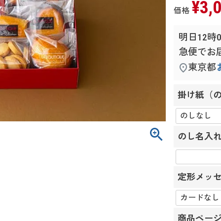
¥
3,
価格
明日
12時
急便
でお
東京都
掛け紙（
のし名入
定形メッセ
商品ペー