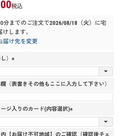
000
税込
00分
までのご注文で
2026/08/18（火）
に
宅
届けします。
お届け先を変更
のし）
(
必
れ欄（表書きその他もここに入力して下さい）
須
)
ージ入りのカード(内容選択)
(
必
ジ内【お届け不可地域】のご確認（確認後チェ