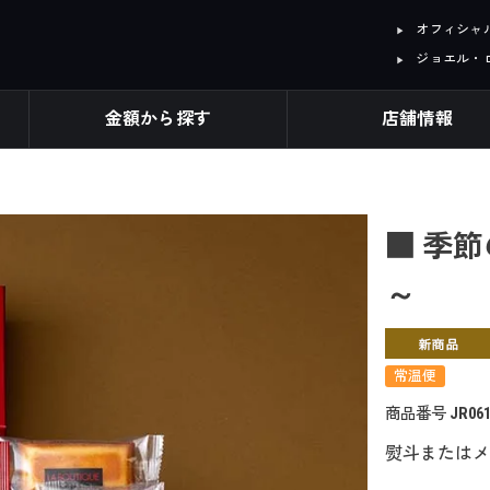
オフィシャル I
ジョエル・
金額から探す
店舗情報
■ 季節
～
常温便
商品番号
JR06
熨斗またはメ