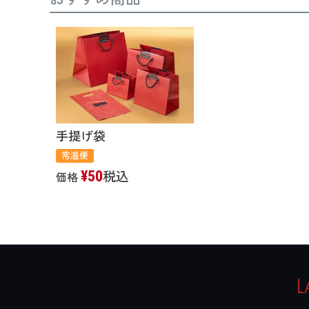
手提げ袋
常温便
¥
50
税込
価格