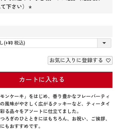
須
れて下さい）
)
(
必
須
)
必
須
お気に入りに登録する
カートに入れる
モンケーキ」をはじめ、香り豊かなフレーバーティ
の風味がやさしく広がるクッキーなど、ティータイ
彩る品々をアソートに仕立てました。
つろぎのひとときにはもちろん、お祝い、ご挨拶、
にもおすすめです。