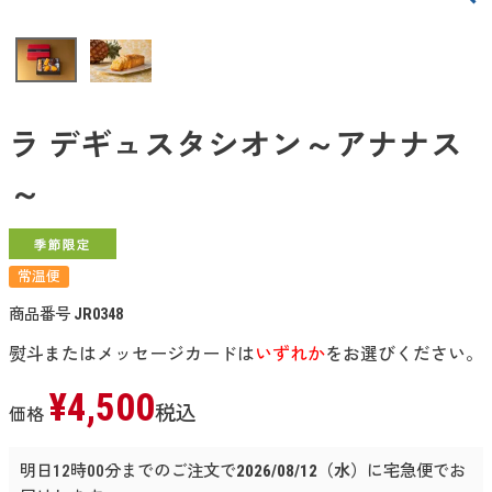
ラ デギュスタシオン～アナナス
～
常温便
商品番号
JR0348
熨斗またはメッセージカードは
いずれか
をお選びください。
¥
4,500
税込
価格
明日
12時00分
までのご注文で
2026/08/12（水）
に
宅急便
でお