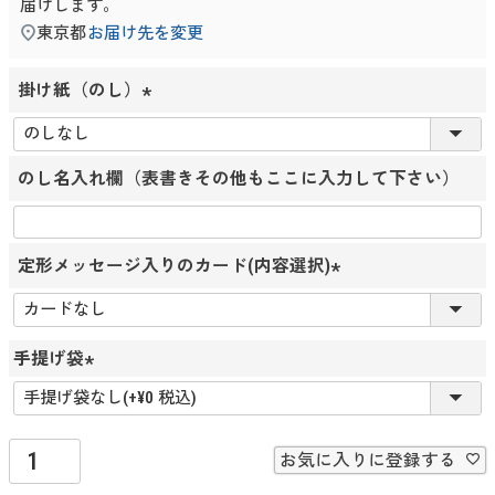
届けします。
東京都
お届け先を変更
掛け紙（のし）
(
必
のし名入れ欄（表書きその他もここに入力して下さい）
須
)
定形メッセージ入りのカード(内容選択)
(
必
須
手提げ袋
)
(
必
須
お気に入りに登録する
)