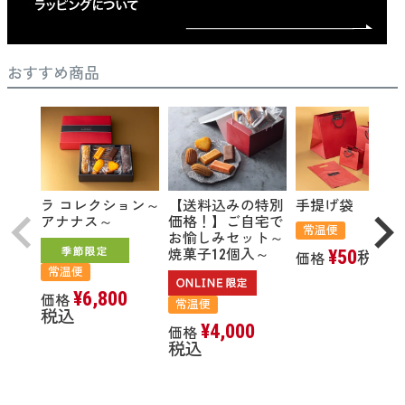
おすすめ商品
ラ コレクション～
【送料込みの特別
手提げ袋
アナナス～
価格！】ご自宅で
常温便
お愉しみセット～
¥
50
焼菓子12個入～
税込
価格
常温便
¥
6,800
価格
常温便
税込
¥
4,000
価格
税込