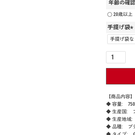
年齢の確認
20歳以上
手提げ袋
(
)
【商品内容】
◆ 容量: 750
◆ 生産国:
◆ 生産地域
◆ 品種: プ
◆ タイプ: 