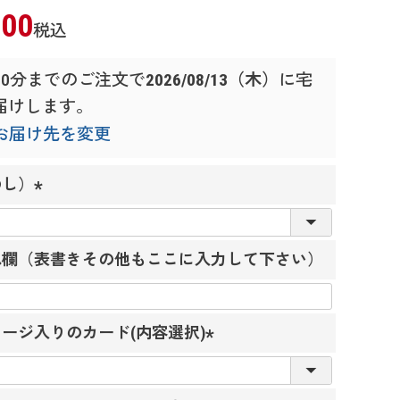
400
税込
00分
までのご注文で
2026/08/13（木）
に
宅
届けします。
お届け先を変更
のし）
(
必
れ欄（表書きその他もここに入力して下さい）
須
)
ージ入りのカード(内容選択)
(
必