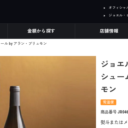
オフィシャル I
ジョエル・
金額から探す
店舗情報
ール by アラン・ブリュモン
ジョエ
シュー
モン
常温便
商品番号
JR04
熨斗またはメ