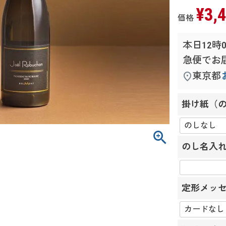
¥
3,
価格
本日
12時
急便
でお
東京都
掛け紙（
のし名入
定形メッセ