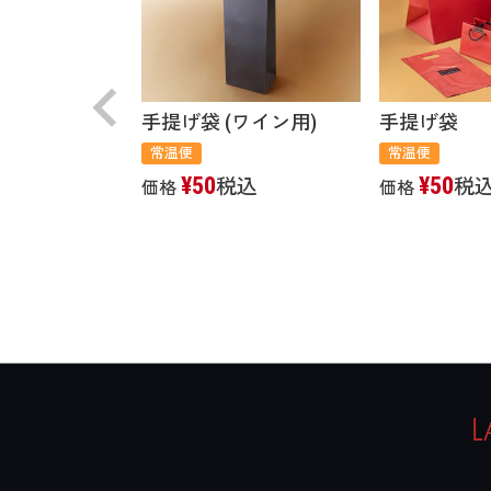
手提げ袋 (ワイン用)
手提げ袋
常温便
常温便
¥
50
¥
50
税込
税
価格
価格