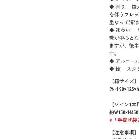
◆ 香り: 
を伴うフレッ
重なって清涼
◆ 味わい:
味が中心とな
ますが、後半
す。
◆ アルコール度
◆ 栓: ス
【箱サイズ】
外寸90×125×h
【ワイン1本
約W150×H450
※「手提げ袋
【注意事項】