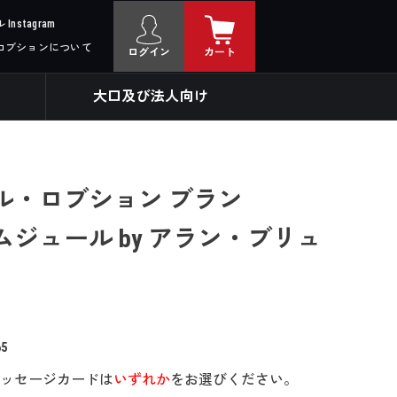
nstagram
ロブションについて
ログイン
カート
大口及び法人向け
ル・ロブション ブラン
ムジュール by アラン・ブリュ
65
ッセージカードは
いずれか
をお選びください。