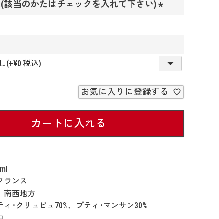
(該当のかたはチェックを入れて下さい)
須
)
(
必
須
)
必
須
お気に入りに登録する
カートに入れる
ml
 フランス
: 南西地方
ティ･クリュビュ70%、プティ･マンサン30%
白