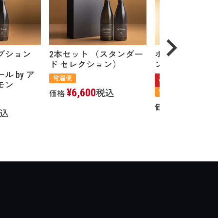
ブション
2本セット （スタンダー
ボナペティ ア
ド セレクション）
ント
 by ア
常温便
ュモン
¥
6,600
税込
常温便
価格
¥
13,200
税
価格
込