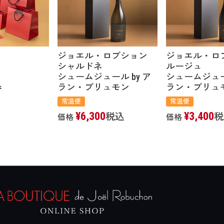
ジョエル・ロブション
ジョエル・ロ
シャルドネ
ルージュ
シュームジュール by ア
シュームジュール
込
ラン・ブリュモン
ラン・ブリ
常温便
常温便
¥
6,300
¥
3,400
税込
税
価格
価格