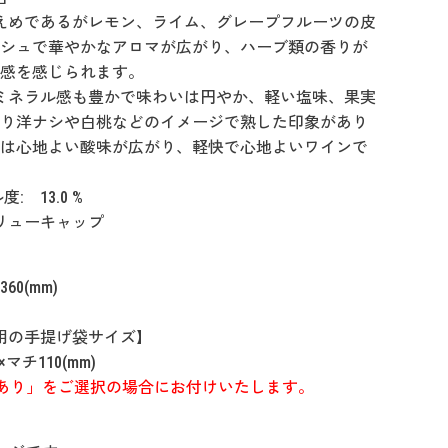
控えめであるがレモン、ライム、グレープフルーツの皮
シュで華やかなアロマが広がり、ハーブ類の香りが
感を感じられます。
 ミネラル感も豊かで味わいは円やか、軽い塩味、果実
り洋ナシや白桃などのイメージで熟した印象があり
は心地よい酸味が広がり、軽快で心地よいワインで
: 13.0 %
クリューキャップ
360(mm)
用の手提げ袋サイズ】
×マチ110(mm)
あり」をご選択の場合にお付けいたします。