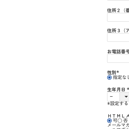
住所２（
住所３（
お電話番
性別
指定な
(
必
須
生年月日
)
(
※設定す
)
ＨＴＭＬ
可
否
メールマ