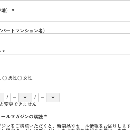
須
)
番地）
(
必
須
)
アパートマンション名）
号
(
必
須
)
し
男性
女性
必
ると変更できません
須
メールマガジンの購読
(
ガジンをご購読いただくと、新製品やセール情報をお届けしま
必