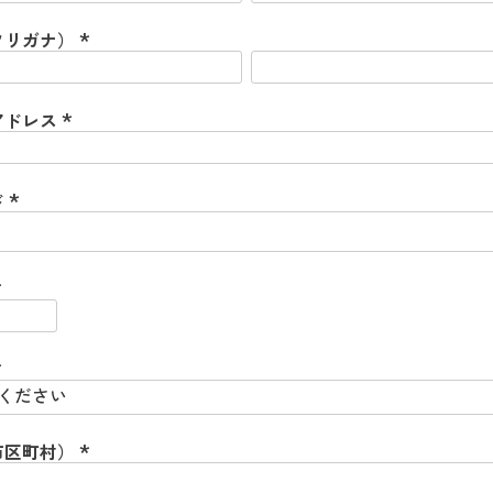
フリガナ）
(
必
須
)
アドレス
(
必
須
)
ド
(
必
須
)
必
須
必
須
市区町村）
(
必