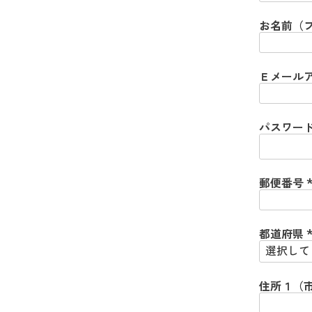
須
)
お名前（
Ｅメール
パスワー
郵便番号
(
)
都道府県
(
)
住所１（